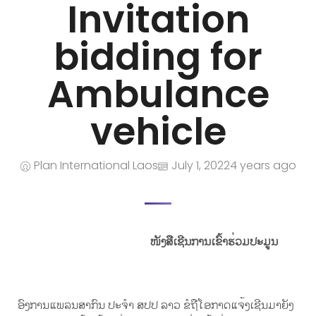
Invitation
bidding for
Ambulance
vehicle
Plan International Laos
July 1, 2022
4 years ago
ໜັງສືເຊີນ
ການເຂົ້າຮ່ວມປະມູນ
ອົງການແພລນສາກົນ ປະຈຳ ສປປ ລາວ ຂໍຖືໂອກາດແຈ້ງເຊີນມາຍັງ