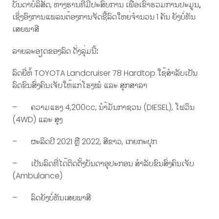
ບັນດາບໍລິສັດ, ຫ້າງຮ້ານທີ່ມີປະສົບການ ເພື່ອເຂົ້າຮ່ວມການປະມູນ
,
ເຊິ່ງອົງການແພລນຕ້ອງການຈັດຊື້ລົດໃຫຍ່ຈໍານວນ 1 ຄັນ ຍັງບໍ່ທັນ
ເສຍພາສີ
ລາຍລະອຽດຂອງລົດ ດັ່ງລຸ່ມນີ້
:
ລົດຍີ່ຫໍ້ TOYOTA Landcruiser 78 Hardtop ໃຊ້ສໍາລັບເປັນ
ລົດຂົນສົ່ງຄົນເຈັບໃຫ້ແກ່ໂຮງໝໍ ແລະ ສຸກສາລາ
– ຄວາມແຮງ 4,200cc, ນໍາ້ມັນກາຊວນ (DIESEL), ໂຟວິນ
(4WD) ແລະ ສຸງ
– ຜະລິດປີ 2021 ຫຼື 2022, ສີຂາວ, ເກຍກະປຸກ
– ເປັນລົດທີ່ໄດ້ຕິດຕັ້ງບັນດາອຸປະກອນ ສໍາລັບຂົນສົ່ງຄົນເຈັບ
(Ambulance)
– ລົດຍັງບໍ່ທັນເສຍພາສີ