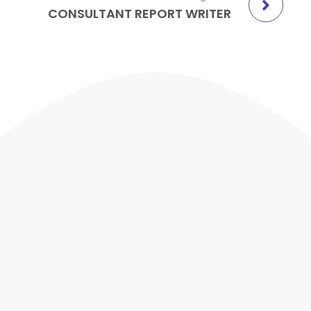
CONSULTANT REPORT WRITER
Contact
House nr 413
(Plan International Office) Saphanthong
Tai Village, Sissatanak District, Vientiane
Capital
+856 (0)20 5559 9006