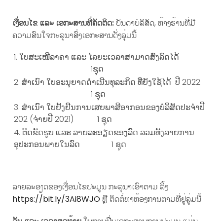
ເງື່ອນໄຂ ແລະ ເອກະສານ​ທີ່​ຄັດ​ຕິດ:
ບັນດາບໍລິສັດ, ຫ້າງຮ້ານທີ່ມີ
ຄວາມສົນໃຈກະລຸນາສົ່ງເອກະສານດັ່ງລຸ່ມນີ້
ໃບສະເໜີລາຄາ ແລະ ໄລຍະເວລາສາມາດສົ່ງລົດໄດ້
1ຊຸດ
ສຳ​ເນົາ ໃບອະນຸຍາດ​ດຳ​ເນີນ​ທຸລະ​ກິດ ທີ່ຍັງໃຊ້ໄດ້​ ປີ 2022
1 ຊຸດ
ສຳ​ເນົາ ໃບຢັ້ງຢືນການ​​ເສຍ​ພາສີ​ອາກອນຂອງບໍລິສັດປະຈໍາປີ
202 (ຈ່າຍປີ 2021) 1 ຊຸດ
ຕິດຂັດຮູບ ແລະ ລາຍລະອຽດຂອງລົດ ລວມທັງລາຍການ
ອຸປະກອນພາຍໃນລົດ 1 ຊຸດ
ລາຍລະອຽດຂອງເງື່ອນໄຂປະມູນ ກະລຸນາເອົາຕາມ ລິ້ງ
https://bit.ly/3Ai8WJO
ຫຼື ຕິດຕໍ່ຫາຫ້ອງການຕາມທີ່ຢູ່ລູ່ມນີ້