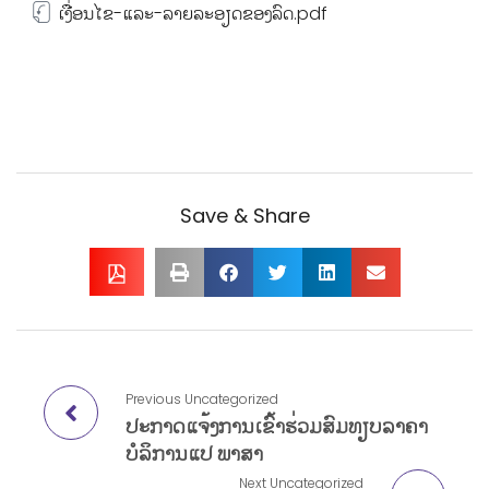
ເງື່ອນໄຂ-ແລະ-ລາຍລະອຽດຂອງລົດ.pdf
Save & Share
Previous
Uncategorized
ປະກາດແຈ້ງການເຂົ້າຮ່ວມສົມທຽບລາຄາ
ບໍລິການແປ ພາສາ
Next
Uncategorized