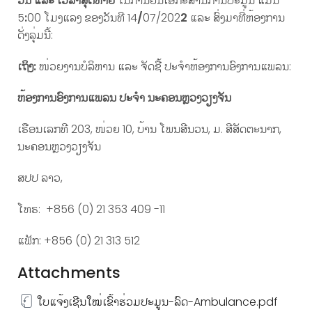
ວັນ ແລະ ເວລາສຸດທ້າຍ
ໃນການຢື່ນເອກະສານການປະມູນ ແມ່ນ
5
:
00 ໂມງແລງ ຂອງວັນທີ 14
/
07/202
2
ແລະ ສົ່ງມາທີ່ຫ້ອງການ
ດັ່ງລຸ່ມນີ້:
ເຖິງ
:
ໜ່ວຍງານບໍລິຫານ ແລະ ຈັດຊື້ ປະຈຳຫ້ອງການອົງການແພລນ:
ຫ້ອງການອົງການແພລນ ປະຈໍາ ນະຄອນຫຼວງວຽງຈັນ
ເຮືອນເລກທີ 203, ໜ່ວຍ 10, ບ້ານ ໂພນສີນວນ, ມ. ສີສັດຕະນາກ,
ນະຄອນຫຼວງວຽງຈັນ
ສປປ ລາວ,
ໂທຣ: +856 (0) 21 353 409 -11
ແຟັກ: +856 (0) 21 313 512
Attachments
ໃບແຈ້ງເຊີນໃໝ່ເຂົ້າຮ່ວມປະມູນ-ລົດ-Ambulance.pdf