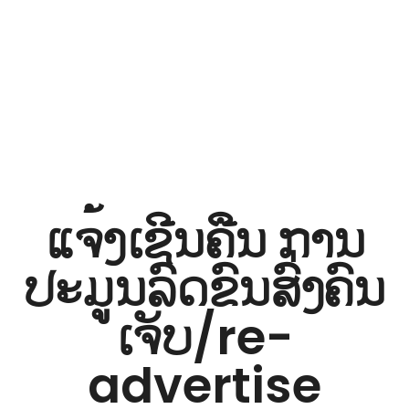
iNGO Network
ແຈ້ງເຊີນຄືນ ການ
ປະມູນລົດຂົນສົ່ງຄົນ
ເຈັບ/re-
advertise