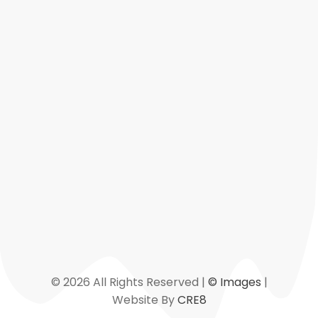
ingonetwork@directoryofngos.org
admin@directoryofngos.org
Map
Links
© 2026 All Rights Reserved |
© Images
|
Website By
CRE8