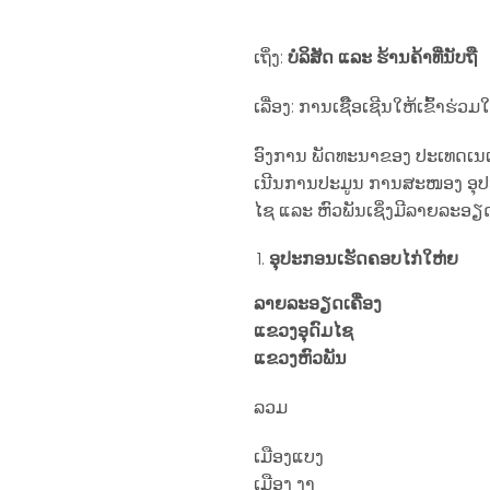
ເຖິ່ງ:
ບໍລິສັດ ແລະ ຮ້ານຄ້າທີ່ນັບຖື
ເລື່ອງ: ການເຊື໊ອເຊີນໃຫ້ເຂົ້າ
ອົງການ ພັດທະນາຂອງ ປະເທດເນເທ
ເນີນການປະມູນ ການສະໜອງ ອຸປະກ
ໄຊ ແລະ ຫົວພັນເຊິ່ງມີລາຍລະອຽດດັ
ອຸປະກອນເຮັດຄອບໄກ່ໃຫ່ຍ
ລາຍລະອຽດເຄື່ອງ
ແຂວງອຸດົມໄຊ
ແຂວງຫົວພັນ
ລວມ
ເມືອງແບງ
ເມືອງ ງາ