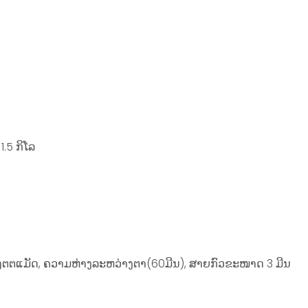
.5 ກິໂລ
0 ຊັງຕຕແມັດ, ຄວາມຫ່າງລະຫວ່າງຕາ(60ມີນ), ສາຍກົວຂະໜາດ 3 ມີນ