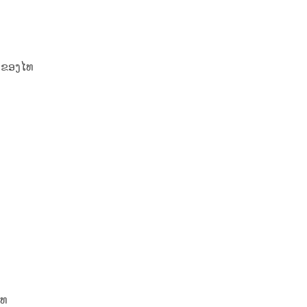
 ຂອງໄທ
ໄທ