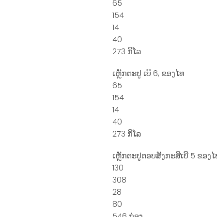
65
154
14
40
273 ກິໂລ
ເຫຼັກຕະປູ ເບີ 6, ຂອງໄທ
65
154
14
40
273 ກິໂລ
ເຫຼັກຕະປູຕອບສັງກະສີເບີ 5 ຂອງໄ
130
308
28
80
546 ກ່ອງ