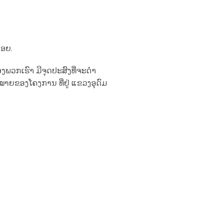
້ອຍ.
ພວກເຮົາ ມີຈຸດປະສົງທີ່ຈະດໍາ
າຍຂອງໂຄງການ ທີ່ຢູ່ ແຂວງອຸດົມ