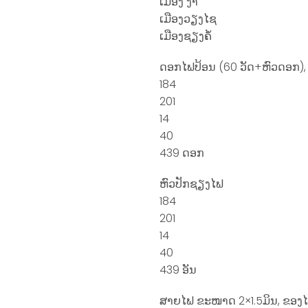
ເມືອງ ງາ
ເມືອງວຽງໄຊ
ເມືອງຊຽງຄໍ້
ດອກໄຟປ້ອນ (60 ວັດ+ຫົວດອກ),
184
201
14
40
439 ດອກ
ຫົວປັກຊຽງໄຟ
184
201
14
40
439 ອັນ
ສາຍໄຟ ຂະໜາດ 2×1.5ມິນ, ຂອງ