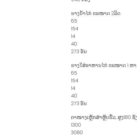
ຮາງນໍ້າໄກ່ ຂະໜາດ 2ລິດ
65
154
14
40
273 ອັນ
ຮາງໃສ່ອາຫານໄກ່ ຂະໜາດ 1 ຫາ 1
65
154
14
40
273 ອັນ
ຕາໜາງເຫຼັກສໍາຫຼັບຮົ້ວ, ສູງ18
1300
3080