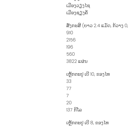
ເມືອງວຽງໄຊ
ເມືອງຊຽງຄໍ້
ສັງກະສີ (ຍາວ 2.4 ແມັດ, ກ້ວາງ 0
910
2156
196
560
3822 ແຜ່ນ
ເຫຼັກຕະປູ ເບີ 10, ຂອງໄທ
33
77
7
20
137 ກິໂລ
ເຫຼັກຕະປູ ເບີ 8, ຂອງໄທ