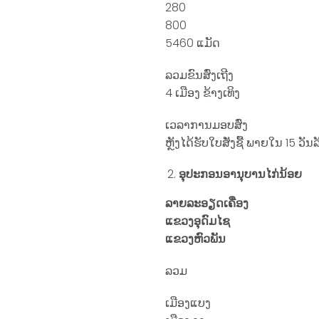
280
800
5460 ແມັດ
ລວມຂົນສົ່ງເຖີງ
4 ເມືອງ ຂ້າງເທິງ
ເວລາການມອບສົ່ງ
ຫຼັງໄດ້ຮັບໃບສັ່ງຊື້ ພາຍໃນ 15 ວ
ອຸປະກອນອານຸບານໄກ່ນ້ອຍ
ລາຍລະອຽດເຄື່ອງ
ແຂວງອຸດົມໄຊ
ແຂວງຫົວພັນ
ລວມ
ເມືອງແບງ