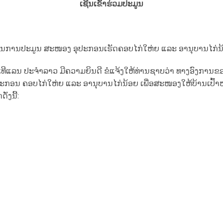
ເຊີນເຂົ້າຮ່ວມປະມູນ
ຮ່ວມໃນການປະມູນ ສະໜອງ ອຸປະກອນເຮັດຄອບໄກ່ໃຫ່ຍ ແລະ ອານຸບານໄກ່ນ
ີແລນ ປະຈໍາລາວ ມີຄວາມຍິນດີ ຂໍແຈ້ງໃຫ້ທ່ານຊາບວ່າ ທາງອົງການຂອງ
ອນ ຄອບໄກ່ໃຫ່ຍ ແລະ ອານຸບານໄກ່ນ້ອຍ ເພື່ອສະໜອງໃຫ້ບ້ານເປົ້າໝ
່ງນີ້: