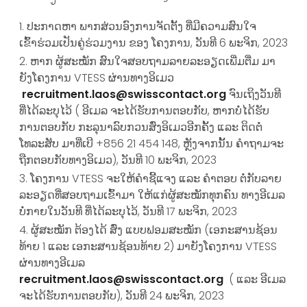
ປະກາດຫາ ພາກສ່ວນອົງການຈັດຕັ້ງ ທີ່ມີຄວາມສົນໃຈ
ເຂົ້າຮ່ວມເປັນຄູ່ຮ່ວມງານ ຂອງ ໂຄງການ, ວັນທີ 6 ພະຈິກ, 2023
ຫາກ ຜູ້ສະໝັກ ສົນໃຈສອບຖາມລາຍລະອຽດເພີ່ມຕື່ມ ມາ
ຍັງໂຄງການ VTESS ຜ່ານທາງອິເມວ
recruitment.laos@swisscontact.org
ຈົນເຖິງວັນທີ
ທີ່ໄດ້ລະບຸໄວ້ ( ອີເມລ ຈະໄດ້ຮັບການຕອບກັບ, ຫາກບໍ່ໄດ້ຮັບ
ການຕອບກັບ ກະລຸນາລົບກວນສົ່ງອິເມວອີກຄັ້ງ ແລະ ຕິດຕໍ່
ໂທລະສັບ ມາທີ່ເບີ +856 21 454 148, ຫຼັງຈາກນັ້້ນ ຄໍາຖາມຈະ
ຖືກຕອບກັບທາງອິເມວ), ວັນທີ 10 ພະຈິກ, 2023
ໂຄງການ VTESS ຈະໃຫ້ຄໍາຊີ້ແຈງ ແລະ ຄໍາຕອບ ຕໍ່ກັບລາຍ
ລະອຽດທີ່ສອບຖາມເຂົ້າມາ ໃຫ້ແກ່ຜູ້ສະໝັກທຸກຄົນ ທາງອີເມລ
ບໍ່ກາຍໃນວັນທີ ທີ່ໄດ້ລະບຸໄວ້, ວັນທີ 17 ພະຈິກ, 2023
ຜູ້ສະໝັກ ຕ້ອງໄດ້ ສົ່ງ ແບບຟອມສະໝັກ (ເອກະສານຊ້ອນ
ທ້າຍ 1 ແລະ ເອກະສານຊ້ອນທ້າຍ 2) ມາຍັງໂຄງການ VTESS
ຜ່ານທາງອີເມລ
recruitment.laos@swisscontact.org
( ແລະ ອີເມລ
ຈະໄດ້ຮັບການຕອບກັບ), ວັນທີ 24 ພະຈິກ, 2023