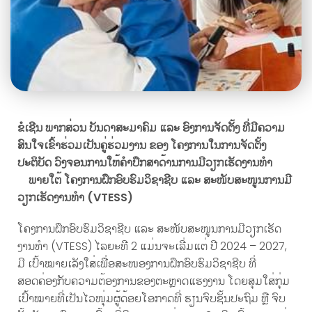
ຂໍເຊີນ ພາກສ່ວນ ບັນດາສະມາຄົມ ແລະ ອົງການຈັດຕັ້ງ ທີ່ມີຄວາມ
ສົນໃຈເຂົ້າຮ່ວມເປັນຄູ່ຮ່ວມງານ
ຂອງ ໂຄງການ
ໃນການຈັດຕັ້ງ
ປະຕິບັດ ວົງຈອນການໃຫ້ຄໍາປຶກສາດ້ານການມີວຽກເຮັດງານທໍາ
ພາຍໃຕ້ ໂຄງການຝຶກອົບຮົມວິຊາຊີບ ແລະ ສະໜັບສະໜູນການມີ
ວຽກເຮັດງານທໍາ
(VTESS)
ໂຄງ​ການຝຶກອົບຮົມວິຊາຊີບ ແລະ ສະໜັບສະໜູນການມີວຽກເຮັດ
ງານທຳ (VTESS) ​ໄລຍະທີ 2 ແມ່ນຈະເລີ່ມແຕ່ ປີ 2024 – 2027,
ມີ ເປົ້າໝາຍເລັງໃສ່ເພື່ອສະໜອງການຝຶກອົບຮົມວິຊາຊີບ ທີ່
ສອດຄ່ອງກັບຄວາມຕ້ອງການຂອງຕະຫຼາດແຮງງານ ໂດຍສຸມໃສ່ກຸ່ມ
ເປົ້າໝາຍທີ່ເປັນໄວໜຸ່ມຜູ້ດ້ອຍໂອກາດທີ່ ຮຽນຈົບຊັ້ນປະຖົມ ຫຼື ຈົບ