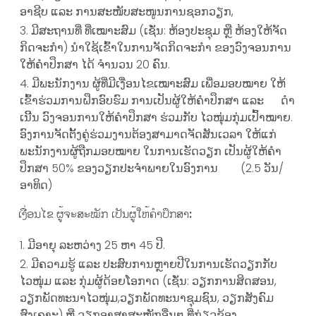
ອາຊີບ ແລະ ການສະໜັບສະໜູນການຊອກວຽກ,
ມີສະຖານທີ່ ທີ່ເໝາະ​ສົມ​ (ເຊັ່ນ: ຫ້ອງປະຊຸມ ຫຼື ຫ້ອງໃຫ້ຈັດ
ກິດຈະກຳ) ນໍາໃຊ້ເຂົ້າໃນການຈັດກິດຈະກໍາ ຂອງວົງຈອນການ
ໃຫ້ຄໍາປຶກສາ ໄດ້ ຈໍານວນ 20 ຄົນ.
ມີພະນັກງານ ຜູ້ທີ່ມີເງື່ອນໄຂເໝາະສົມ ເພື່ອມອບໝາຍ ໃຫ້
ເຂົ້າຮ່ວມການຝຶກອົບຮົມ ການເປັນຜູ້ໃຫ້ຄໍາປຶກສາ ແລະ ດຳ
ເນີີນ ວົງຈອນການໃຫ້ຄໍາປຶກສາ ຮ່ວມກັບ ໄວໜຸ່ມກຸ່ມເປົ້າໝາຍ.
ອົງການຈັດຕັ້ງຄູ່ຮ່ວມງານຕ້ອງສາມາດຈັດສັນເວລາ ໃຫ້ແກ່
ພະນັກງານຜູ້ຖືກມອບໝາຍ ໃນການເຮັດວຽກ ເປັນຜູ້ໃຫ້ຄໍາ
ປຶກສາ 50% ຂອງວຽກປະຈໍາພາຍໃນອົງການ (2.5 ວັນ/
ອາທິດ)
ເງື່ອນໄຂ ຜູ້ຈະສະໝັກ ເປັນຜູ້ໃຫ້ຄໍາປຶກສາ
:
ມີອາຍຸ ລະຫວ່າງ 25 ຫາ 45 ປີ.
ມີຄວາມຮູ້ ແລະ ປະສົບການຫຼາຍປີໃນການເຮັດວຽກກັບ
ໄວໜຸ່ມ ແລະ ກຸ່ມຜູ້ດ້ອຍໂອກາດ (ເຊັ່ນ: ວຽກການສິດສອນ,
ວຽກພັດທະນາໄວໜຸ່ມ,ວຽກພັດທະນາຊຸມຊົນ, ວຽກສັງຄົມ
ສົງເຄາະ) ຫຼື ວຽກອາສາສະໝັກອື່ນໆ ທີ່ກ່ຽວຂ້ອງ.