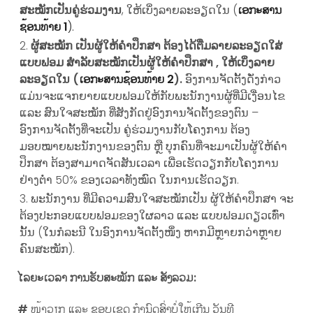
ສະໝັກເປັນຄູ່ຮ່ວມງານ
, ໃຫ້ເບິ່ງລາຍລະອຽດໃນ (
ເອກະສານ
ຊ້ອນທ້າຍ 1
).
ຜູ້ສະໝັກ ເປັນຜູ້ໃຫ້ຄໍາປຶກສາ ຕ້ອງໄດ້ຕື່ມລາຍລະອຽດໃສ່
ແບບຟອມ ສໍາລັບສະໝັກເປັນຜູ້ໃຫ້ຄໍາປຶກສາ , ໃຫ້ເບິ່ງລາຍ
ລະອຽດໃນ (
ເອກະສານຊ້ອນທ້າຍ 2
)
.
ອົງການຈັດຕັ້ງດັ່ງກ່າວ
ແມ່ນຈະແຈກຍາຍແບບຟອມໃຫ້ກັບພະນັກງານຜູ້ທີ່ມີເງື່ອນໄຂ
ແລະ ສົນໃຈສະໝັກ ທີ່ສັງກັດຢູ່ອົງການຈັດຕັ້ງຂອງຕົນ –
ອົງການຈັດຕັ້ງທີ່ຈະເປັນ ຄູ່ຮ່ວມງານກັບໂຄງການ ຕ້ອງ
ມອບໝາຍພະນັກງານຂອງຕົນ ຫຼື ບຸກຄົນທີ່ຈະມາເປັນຜູ້ໃຫ້ຄໍາ
ປຶກສາ ຕ້ອງສາມາດຈັດສັນເວລາ ເພື່ອເຮັດວຽກກັບໂຄງການ
ຢ່າງຕໍ່າ 50% ຂອງເວລາທັງໝົດ ໃນການເຮັດວຽກ.
ພະນັກງານ ທີ່ມີຄວາມສົນໃຈສະໝັກເປັນ ຜູ້ໃຫ້ຄໍາປຶກສາ ຈະ
ຕ້ອງປະກອບແບບຟອມຂອງໃຜລາວ ແລະ ແບບຟອມດຽວເທົ່າ
ນັ້ນ (ໃນກໍລະນີ ໃນອົງການຈັດຕັ້ງໜຶ່ງ ຫາກມີຫຼາຍກວ່າຫຼາຍ
ຄົນສະໝັກ).
ໄລຍະເວລາ ການຮັບສະໝັກ ແລະ ສັງລວມ
:
#
ໜ້າວຽກ ແລະ ຂອບເຂດ ກໍານົດສົ່ງບໍ່ໃຫ້ເກີນ ວັນທີ