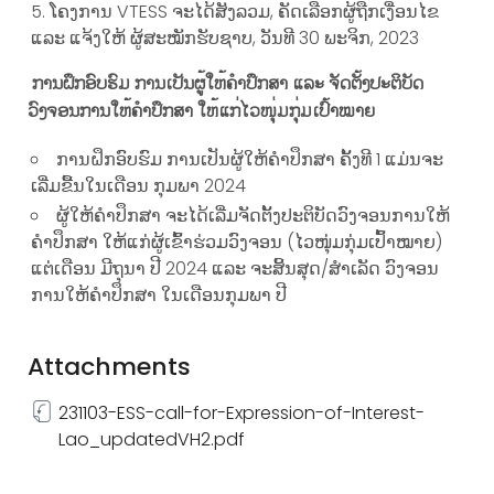
ໂຄງການ VTESS ຈະໄດ້ສັງລວມ, ຄັດເລືອກຜູ້ຖືກເງື່ອນໄຂ
ແລະ ແຈ້ງໃຫ້ ຜູ້ສະໝັກຮັບຊາບ, ວັນທີ 30 ພະຈິກ, 2023
ການຝຶກອົບຮົມ ການເປັນຜູ້ໃຫ້ຄໍາປຶກສາ ແລະ ຈັດຕັ້ງປະຕິບັດ
ວົງຈອນການໃຫ້ຄໍາປຶກສາ ໃຫ້ແກ່ໄວໜຸ່ມກຸ່ມເປົ້າໝາຍ
ການຝຶກອົບຮົມ ການເປັນຜູ້ໃຫ້ຄໍາປຶກສາ ຄັ້ງທີ 1 ແມ່ນຈະ
ເລີ່ມຂື້ນໃນເດືອນ ກຸມພາ 2024
ຜູ້ໃຫ້ຄໍາປຶກສາ ຈະໄດ້ເລີ່ມຈັດຕັ້ງປະຕິບັດວົງຈອນການໃຫ້
ຄໍາປຶກສາ ໃຫ້ແກ່ຜູ້ເຂົ້າຮ່ວມວົງຈອນ (ໄວໜຸ່ມກຸ່ມເປົ້າໝາຍ)
ແຕ່ເດືອນ ມີຖຸນາ ປີ 2024 ແລະ ຈະສິ້ນສຸດ/ສໍາເລັດ ວົງຈອນ
ການໃຫ້ຄໍາປຶກສາ ໃນເດືອນກຸມພາ ປີ
Attachments
231103-ESS-call-for-Expression-of-Interest-
Lao_updatedVH2.pdf