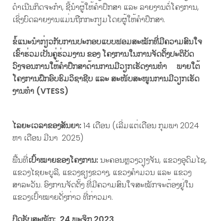
ດໍາເນີນກິດຈະກໍາ, ຊີ້ນໍາຜູ້ໃຫ້ຄໍາປຶກສາ ແລະ ລາຍງານຕໍ່ໂຄງການ,
ເຊິ່ງບົດລາຍງານແມ່ນຖືກກະກຽມໂດຍຜູ້ໃຫ້ຄໍາປຶກສາ.
ຂໍ້ແນະນໍາກ່ຽວກັບການປະກອບແບບຟອມສະໝັກທີ່ມີຄວາມສົນໃຈ
ເຂົ້າຮ່ວມເປັນຄູ່ຮ່ວມງານ
ຂອງ ໂຄງການ
ໃນການຈັດຕັ້ງປະຕິບັດ
ວົງຈອນການໃຫ້ຄໍາປຶກສາດ້ານການມີວຽກເຮັດງານທໍາ ພາຍໃຕ້
ໂຄງການຝຶກອົບຮົມວິຊາຊີບ ແລະ ສະໜັບສະໜູນການມີວຽກເຮັດ
ງານທໍາ
(VTESS)
ໄລຍະເວລາຂອງສັນຍາ
:
14 ເດືອນ (ເລີ່ມແຕ່ເດືອນ ກຸມພາ 2024
ຫາ ເດືອນ ມີນາ 2025)
ພື້ນທີ່
ເປົ້າໝາຍຂອງໂຄງການ
:
ນະຄອນຫຼວງວຽງຈັນ, ແຂວງອຸດົມໄຊ,
ແຂວງໄຊຍະບູລີ, ແຂວງຊຽງຂວາງ, ແຂວງຄໍາມ່ວນ ແລະ ແຂວງ
ສາລະວັນ.​ ອົງການຈັດຕັ້ງ ທີ່ມີຄວາມສົນໃຈສະໝັກຈະຕ້ອງຢູ່ໃນ
ແຂວງເປົ້າໝາຍດັ່ງກ່າວ ທີ່ກ່າວມາ.
ປິດຮັບສະໝັກ
:
24 ພະຈິກ
2023