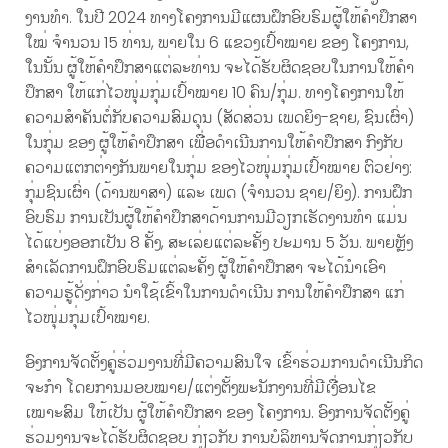
ງານທໍາ. ໃນປີ 2024 ທາງໂຄງການມີແຜນຝຶກອົບຮົມຜູ້ໃຫ້ຄໍາປຶກສາ
ໃໝ່ ຈໍານວນ 15 ທ່ານ, ພາຍໃນ 6 ແຂວງເປົ້າໝາຍ ຂອງ ໂຄງການ,
ໃນນັ້ນ ຜູ້ໃຫ້ຄໍາປຶກສາແຕ່​ລະ​ທ່ານ ຈະໄດ້ຮັບຜິດຊອບໃນການໃຫ້ຄໍາ
ປຶກສາ ໃຫ້ແກ່ໄວໜຸ່ມກຸ່ມເປົ້າໝາຍ 10 ຄົນ/ກຸ່ມ. ທາງໂຄງການໃຫ້
ຄວາມສໍາຄັນຕໍ່ກັບຄວາມສົມດຸນ (ສັດສ່ວນ ເພດຍິງ-ຊາຍ, ຊົນເຜົ່າ)
ໃນກຸ່ມ ຂອງ ຜູ້ໃຫ້ຄໍາປຶກສາ ເພື່ອດໍາເນີນການໃຫ້ຄໍາປຶກສາ ກົງກັບ
ຄວາມແຕກຕ່າງກັນພາຍໃນກຸ່ມ ຂອງໄວໜຸ່ມກຸ່ມເປົ້າໝາຍ ຕົວຢ່າງ:
ກຸ່ມຊົນເຜົ່າ (ດ້ານພາສາ) ແລະ ເພດ (ຈໍານວນ ຊາຍ/ຍິງ). ການຝຶກ
ອົບຮົມ ການເປັນຜູ້ໃຫ້ຄໍາປຶກສາດ້ານການມີວຽກເຮັດງານທໍາ ແມ່ນ
ໄດ້ແບ່ງອອກເປັນ 8 ຄັ້ງ, ສະເລ່ຍແຕ່ລະຄັ້ງ ປະມານ 5 ວັນ. ພາຍຫຼັງ
ສໍາເລັດການຝຶກອົບຮົມແຕ່ລະຄັ້ງ ຜູ້ໃຫ້ຄໍາປຶກສາ ຈະໄດ້ນໍາເອົາ
ຄວາມຮູ້ດັ່ງກ່າວ ນໍາໃຊ້ເຂົ້າໃນການດຳເນີນ ການໃຫ້ຄໍາປຶກສາ ແກ່
ໄວໜຸ່ມກຸ່ມເປົ້າໝາຍ.
ອົງການຈັດຕັ້ງຄູ່ຮ່ວມງານທີ່ມີຄວາມສົນໃຈ ເຂົ້າຮ່ວມການດໍາເນີນກິດ
ຈະກໍາ ໂດຍການມອບໝາຍ/ແຕ່ງຕັ້ງພະນັກງານທີ່ມີເງື່ອນໄຂ
ເໝາະສົມ ໃຫ້ເປັນ ຜູ້ໃຫ້ຄໍາປຶກສາ ຂອງ ໂຄງການ. ອົງການຈັດຕັ້ງຄູ່
ຮ່ວມງານຈະໄດ້ຮັບຜິດຊອບ ກ່ຽວກັບ ການບໍລິຫານຈັດການກ່ຽວກັບ