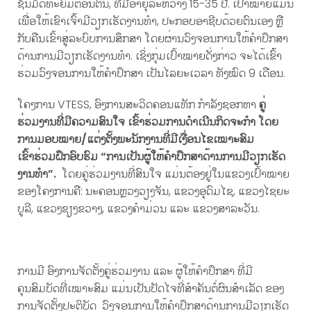
ຊັ້ນມັດທະຍົມຕອນຕົ້ນ, ທີ່ມີອາຍຸລະຫວ່າງ 15-35 ປີ. ເປົ້າໝາຍແມ່ນ
ເພື່ອໃຫ້ເຂົາເຈົ້້າມີວຽກເຮັດງານທໍາ, ປະກອບອາຊີບດ້ວຍຕົນເອງ ຫຼື
ກັບຄືນເຂົ້າສູ່ລະບົບການສຶກສາ ໂດຍຜ່ານວົງຈອນການໃຫ້ຄໍາປຶກສາ
ດ້ານການມີວຽກເຮັດງານທໍາ. ເຊິ່ງກຸ່ມເປົ້າໝາຍດັ່ງກ່າວ ຈະໄດ້ເຂົ້້າ
ຮ່ວມວົງຈອນການໃຫ້ຄໍາປຶກສາ ເປັນໄລຍະເວລາ ທັງໝົດ 9 ເດືອນ.
ໂຄງການ VTESS, ອົງການສະວິດຄອນແທັກ ກໍາລັງຊອກຫາ
ຄູ່
ຮ່ວມງານທີ່ມີຄວາມສົນໃຈ ເຂົ້າຮ່ວມການດໍາເນີນກິດຈະກໍາ ໂດຍ
ການມອບໝາຍ/ແຕ່ງຕັ້ງພະນັກງານທີ່ມີເງື່ອນໄຂເໝາະສົມ
ເຂົ້າຮ່ວມຝຶກອົບຮົມ
“
ການເປັນຜູ້ໃຫ້ຄໍາປຶກສາດ້ານການມີວຽກເຮັດ
ງານທໍາ
”
.
ໂດຍຄູ່ຮ່ວມງານທີ່ສົນໃຈ ແມ່ນຕ້ອງຢູ່ໃນແຂວງເປົ້າໝາຍ
ຂອງໂຄງການຄື: ນະຄອນຫຼວງວຽງຈັນ, ແຂວງອຸດົມໄຊ, ແຂວງໄຊຍະ
ບູລີ, ແຂວງຊຽງຂວາງ, ແຂວງຄໍາມ່ວນ ແລະ ແຂວງສາລະວັນ.​
ການມີ ອົງການຈັດຕັ້ງຄູ່ຮ່ວມງານ ແລະ ຜູ້ໃຫ້ຄໍາປຶກສາ ທີ່ມີ
ຄຸນສົມບັດທີ່ເໝາະສົມ ແມ່ນເປັນປັດໄຈທີ່ສໍາຄັນຕໍ່ຜົນສໍາເລັດ ຂອງ
ການຈັດຕັ້ງປະຕິບັດ ວົງຈອນການໃຫ້ຄໍາປຶກສາດ້ານການມີວຽກເຮັດ