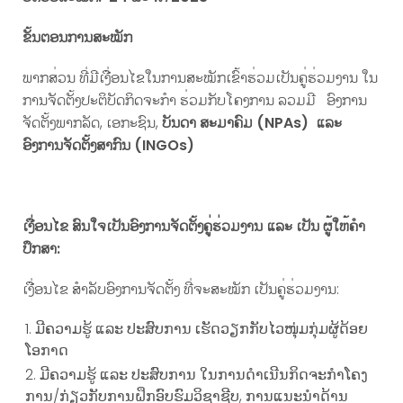
ຂັ້ນຕອນການສະໝັກ
ພາກສ່ວນ ທີ່ມີເງື່ອນໄຂໃນການສະໝັກເຂົ້າຮ່ວມເປັນຄູ່ຮ່ວມງານ ໃນ
ການຈັດຕັ້ງປະຕິບັດກິດຈະກຳ ຮ່ວມກັບໂຄງການ ລວມມີ ອົງການ
ຈັດຕັ້ງພາກລັດ, ເອກະຊົນ,
ບັນດາ ສະມາຄົມ
(NPAs)
ແລະ
ອົງການຈັດຕັ້ງສາກົນ
(
I
NGOs)
ເງື່ອນໄຂ ສົນໃຈເປັນອົງການຈັດຕັ້ງຄູ່ຮ່ວມງານ ແລະ ເປັນ ຜູ້ໃຫ້ຄໍາ
ປຶກສາ:
ເງື່ອນໄຂ ສໍາລັບອົງການຈັດຕັ້ງ ທີ່ຈະສະໝັກ ເປັນຄູ່ຮ່ວມງານ:
ມີ​ຄວາມ​ຮູ້ ແລະ ປະ​ສົບ​ການ ​ເຮັດ​ວຽກ​ກັບ​ໄວ​ໜຸ່ມກຸ່ມຜູ້ດ້ອຍ
ໂອກາດ
ມີ​ຄວາມ​ຮູ້ ແລະ ປະ​ສົບ​ການ ໃນການດຳ​ເນີນ​ກິດ​ຈະ​ກຳ​ໂຄງ​
ການ/ກ່ຽວ​ກັບ​ການ​ຝຶກ​ອົບ​ຮົມ​ວິ​ຊາຊີບ, ການແນະນໍາດ້ານ