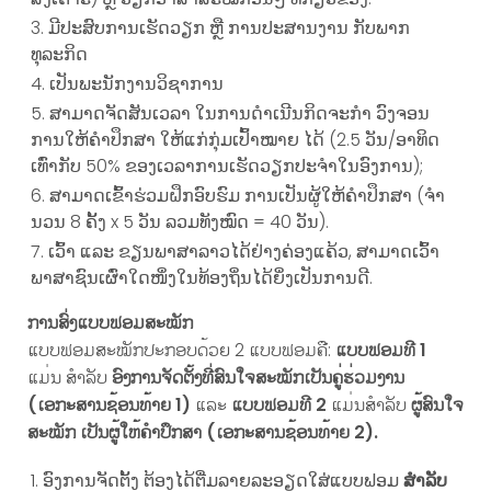
ມີປະສົບການເຮັດວຽກ ຫຼື ການປະສານງານ ກັບພາກ
ທຸລະກິດ
ເປັນພະນັກງານວິຊາການ
ສາມາດຈັດສັນເວລາ ໃນການດຳເນີນກິດຈະກຳ ວົງຈອນ
ການໃຫ້ຄໍາປຶກສາ ໃຫ້ແກ່ກຸ່ມເປົ້າໝາຍ ໄດ້ (2.5 ວັນ/ອາທິດ
ເທົ່າກັບ 50% ຂອງເວລາການເຮັດວຽກປະຈໍາໃນອົງການ);
ສາມາດເຂົ້າຮ່ວມຝຶກອົບຮົມ ການເປັນຜູ້ໃຫ້ຄໍາປຶກສາ (ຈໍາ
ນວນ 8 ຄັ້ງ x 5 ວັນ ລວມທັງໝົດ = 40 ວັນ).
ເວົ້າ ແລະ ຂຽນພາສາລາວໄດ້ຢ່າງຄ່ອງແຄ້ວ, ສາມາດເວົ້າ
ພາສາຊົນເຜົ່າໃດໜຶ່ງໃນທ້ອງຖິ່ນໄດ້ຍິ່ງເປັນການດີ.
ການສົ່ງແບບຟອມສະໝັກ
ແບບຟອມສະໝັກປະກອບດ້ວຍ 2 ແບບຟອມຄື:
ແບບຟອມທີ 1
ແມ່ນ ສໍາລັບ
ອົງການຈັດຕັ້ງທີ່ສົນໃຈສະໝັກເປັນຄູ່ຮ່ວມງານ
(ເອກະສານຊ້ອນທ້າຍ 1)
ແລະ
ແບບຟອມທີ 2
ແມ່ນສໍາລັບ
ຜູ້ສົນໃຈ
ສະໝັກ ເປັນຜູ້ໃຫ້ຄໍາປຶກສາ (ເອກະສານຊ້ອນທ້າຍ 2)
.
ອົງການຈັດຕັ້ງ ຕ້ອງໄດ້ຕື່ມລາຍລະອຽດໃສ່ແບບຟອມ
ສໍາລັບ