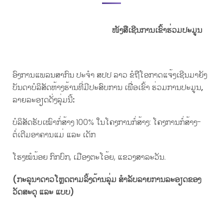
ໜັງສືເຊີນ
ການເຂົ້າຮ່ວມປະມູນ
ອົງການແພລນສາກົນ ປະຈຳ ສປປ ລາວ ຂໍຖືໂອກາດແຈ້ງເຊີນມາຍັງ
ບັນດາບໍລິສັດຫ້າງຮ້ານທີ່ມີປະສົບການ ເພື່ອເຂົ້າ ຮ່ວມການປະມູນ
,
ລາຍລະອຽດດັ່ງລຸ່ມນີ້
:
ບໍລິສັດຮັບເໝົາກໍ່ສ້າງ 100% ໃນໂຄງການກໍ່ສ້າງ: ໂຄງການກໍ່ສ້າງ-
ຕໍ່ເຕີມອາຄານແມ່ ແລະ ເດັກ
ໂຮງໝໍນ້ອຍ ກົກບົກ, ເມືອງຕະໂອ້ຍ, ແຂວງສາລະວັນ.
(ກະລຸນາດາວໂຫຼດຕາມລິ້ງດ້ານລຸ່ມ ສໍາລັບລາຍການລະອຽດຂອງ
ວັດສະດຸ ແລະ ແບບ)