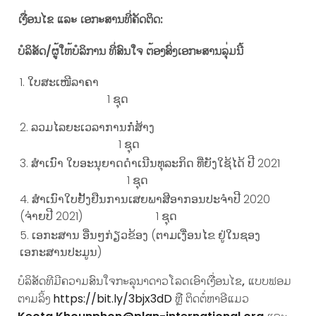
ເງື່ອນໄຂ ແລະ ເອກະສານ​ທີ່​ຄັດ​ຕິດ:
ບໍລິສັດ/ຜູ້ໃຫ້ບໍລິການ ທີ່ສົນໃຈ ຕ້ອງສົ່ງເອກະສານລຸ່ມນີ້
ໃບສະເໜີລາຄາ
1 ຊຸດ
ລວມໄລຍະເວລາການກໍ່ສ້າງ
1 ຊຸດ
ສໍາ​ເນົາ ໃບອະນຸຍາດ​ດຳ​ເນີນ​ທຸລະ​ກິດ ທີ່ຍັງໃຊ້ໄດ້​ ປີ 2021
1 ຊຸດ
ສໍາ​ເນົາໃບຢັ້ງຢືນການ​​ເສຍ​ພາສີ​ອາກອນປະຈໍາປີ 2020
(ຈ່າຍປີ 2021) 1 ຊຸດ
ເອກະສານ ອື່ນໆກ່ຽວຂ້ອງ (ຕາມເງື່ອນໄຂ ຢູ່ໃນຊອງ
ເອກະສານປະມູນ)
ບໍລິສັດທີມີຄວາມສົນໃຈກະລຸນາດາວໂລດເອົາເງື່ອນໄຂ
,
ແບບຟອມ
ຕາມລິ້ງ
https://bit.ly/3bjx3dD
ຫຼື ຕິດຕໍ່ຫາອີແມວ