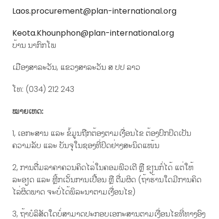
Laos.procurement@plan-international.org
Keota.Khounphon@plan-international.org
ບ້ານ ນາກົກໂພ
ເມືອງສາລະວັນ, ແຂວງສາລະວັນ ສ ປປ ລາວ
ໂທ: (034) 212 243
ໝາຍເຫດ:
1, ເອກະສານ ແລະ ຂໍ້ມູນ​ຖືກ​ຕ້ອງຕາມເງື່ອນໄຂ ຕ້ອງປົກປິດເປັນ
ຄວາມລັບ ແລະ ບັນຈຸໃນຊອງທີ່ປິດຢ່າງສະນິດແໜ້ນ
2, ການຕື່ມລາຄາຄວນຄິດໄລ່ໃນຄອມພີວເຕີ ຫຼື ຂຽນກໍ່ໄດ້ ແຕ່ໃຫ້
ລະອຽດ ແລະ ຫຼີ້ກເວັ້ນການເປື້ອນ ຫຼື ຕື່ມຜິດ (ຖ້າຮ້ານໃດມີການຄິດ
ໄລ່ຜິດພາດ ຈະບໍ່ໄດ້ພິລະນາຕາມເງື່ອນໄຂ)
3, ຖ້າບໍລິສັດໃດບໍ່ສາມາດປະກອບເອກະສານຕາມເງື່ອນໄຂທີ່ທາງອົງ