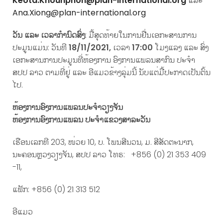
Keota.Khounphon@plan-international.org
ແລະ
Ana.Xiong@plan-international.org
ວັນ ແລະ ເວລາກຳນົດສົ່ງ
: ມື້ສຸດທ້າຍໃນການຢື່ນເອກະສານການ
ປະມູນແມ່ນ: ວັນທີ
18/11/2021
,
ເວລາ
17:00
ໂມງແລງ ແລະ ສົ່ງ
ເອກະສານການປະມູນທີ່ຫ້ອງການ ອົງການແພລນສາກົນ ປະຈຳ
ສປປ ລາວ ຕາມທີ່ຢູ່ ແລະ ອີແມວຂ້າງລຸ່ມນີ້ ນັບແຕ່ມື້ປະກາດເປັນຕົ້ນ
ໄປ.
ຫ້ອງການອົງການແພລນປະຈໍາວຽງຈັນ
ຫ້ອງການອົງການແພລນ ປະຈໍາແຂວງສາລະວັນ
ເຮືອນເລກທີ 203, ໜ່ວຍ 10, ບ. ໂພນສີນວນ, ມ. ສີສັດຕະນາກ,
ນະຄອນຫຼວງວຽງຈັນ, ສປປ ລາວ ໂທຣ: +856 (0) 21 353 409
-11,
ແຟັກ: +856 (0) 21 313 512
ອີແມວ