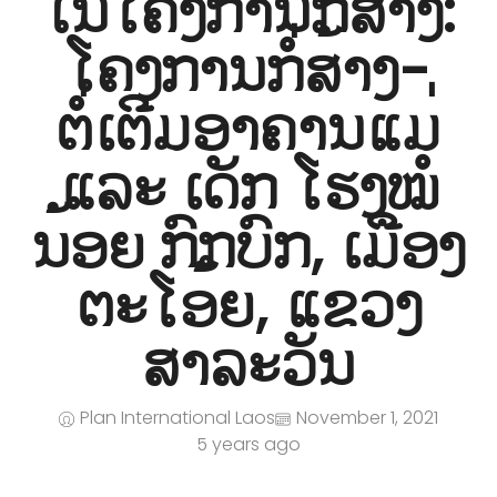
ໃນໂຄງການກໍ່ສ້າງ:
ໂຄງການກໍ່ສ້າງ-
ຕໍ່ເຕີມອາຄານແມ່
ແລະ ເດັກ ໂຮງໝໍ
ນ້ອຍ ກົກບົກ, ເມືອງ
ຕະໂອ້ຍ, ແຂວງ
ສາລະວັນ
Plan International Laos
November 1, 2021
5 years ago