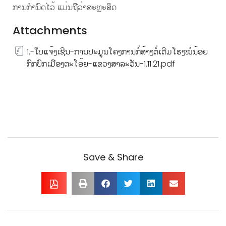
ການກໍານົດໄວ້ ແມ່ນຖືວ່າສະຫຼະສິດ
Attachments
1.-ໃບແຈ້ງເຊີນ-ການປະມູນໂຄງການກໍ່ສ້າງຕໍ່ເຕີມໂຮງໝໍນ້ອຍ
ກົກບົກເມືອງຕະໂອ້ຍ-ແຂວງສາລະວັນ-1.11.21.pdf
Save & Share