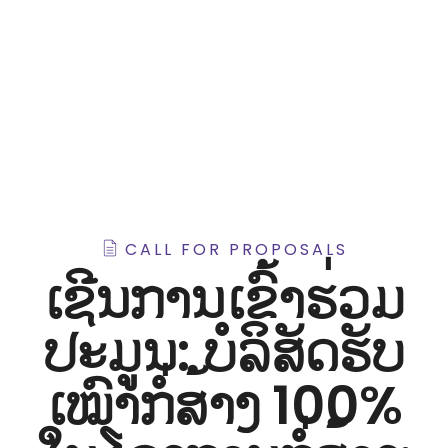
iNGO Network
CALL FOR PROPOSALS
ເຊີນການເຂົ້າຮ່ວມ
ປະມູນ: ບໍລິສັດຮັບ
ເໝົາກໍ່ສ້າງ 100%