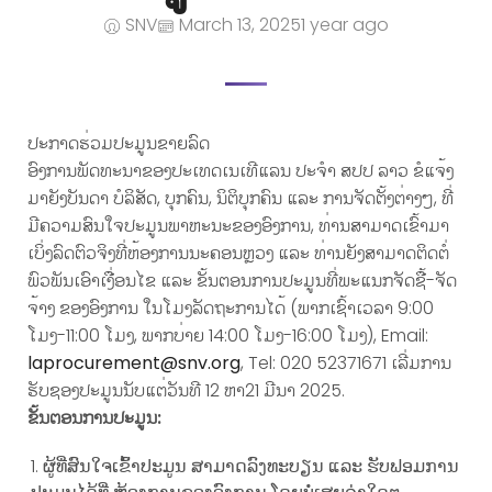
SNV
March 13, 2025
1 year ago
ປະກາດຮ່ວມປະມູນຂາຍລົດ
ອົງການພັດທະນາຂອງປະເທດເນເທີແລນ ປະຈຳ ສປປ ລາວ ຂໍແຈ້ງ
ມາຍັງບັນດາ ບໍລິສັດ, ບຸກຄົນ, ນິຕິບຸກຄົນ ແລະ ການຈັດຕັ້ງຕ່າງໆ, ທີ່
ມີຄວາມສົນໃຈປະມູນພາຫະນະຂອງອົງການ, ທ່ານສາມາດເຂົ້າມາ
ເບິ່ງລົດຕົວຈິງທີ່ຫ້ອງການນະຄອນຫຼວງ ແລະ ທ່ານຍັງສາມາດຕິດຕໍ່
ພົວພັນເອົາເງື່ອນໄຂ ແລະ ຂັ້ນຕອນການປະມູນທີ່ພະແນກຈັດຊື້-ຈັດ
ຈ້າງ ຂອງອົງການ ໃນໂມງລັດຖະການໄດ້ (ພາກເຊົ້າເວລາ 9:00
ໂມງ-11:00 ໂມງ, ພາກບ່າຍ 14:00 ໂມງ-16:00 ໂມງ), Email:
laprocurement@snv.org
, Tel: 020 52371671 ເລີ່ມການ
ຮັບຊອງປະມູນນັບແຕ່ວັນທີ 12 ຫາ21 ມີນາ 2025.
ຂັ້ນຕອນການປະມູນ:
ຜູ້ທີ່ສົນໃຈເຂົ້າປະມູນ ສາມາດລົງທະບຽນ ແລະ ຮັບຟອມການ