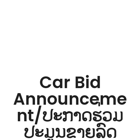
iNGO Network
Car Bid
Announceme
nt/ປະກາດຮ່ວມ
ປະມູນຂາຍລົດ