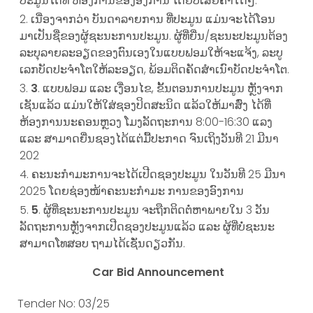
ປະມູນໄດ້ທີ່ ຫ້ອງການຂອງອົງການ ໂດຍບໍ່ເສຍຄ່າໃດໆ.
ເນື່ອງຈາກວ່າ ບັນດາລາຍການ ທີ່ປະມູນ ແມ່ນຈະໄດ້ໂອນ
ມາເປັນຊື່ຂອງຜູ້ຊະນະການປະມູນ. ຜູ້ທີ່ຍື່ນ/ຊະນະປະມູນຕ້ອງ
ລະບຸລາຍລະອຽດຂອງຕົນເອງໃນແບບຟອມໃຫ້ຈະແຈ້ງ, ລະບູ
ເລກບັດປະຈຳໂຕໃຫ້ລະອຽດ, ພ້ອມຕິດຄັດສຳເນົາບັດປະຈໍາໂຕ.
3
. ແບບຟອມ ແລະ ເງື່ອນໄຂ, ຂັ້ນຕອນການປະມູນ ຫຼັງຈາກ
ເຊັນແລ້ວ ແມ່ນໃຫ້ໃສ່ຊອງປິດສະນິດ ແລ້ວໃຫ້ມາສົ່ງ ໄດ້ທີ່
ຫ້ອງການນະຄອນຫຼວງ ໂມງລັດຖະການ 8:00-16:30 ແລງ
ແລະ ສາມາດຍື່ນຊອງໄດ້ແຕ່ມື້ປະກາດ ຈົນເຖິງວັນທີ 21 ມີນາ
202
ຄະນະກຳມະການຈະໄດ້ເປີດຊອງປະມູນ ໃນວັນທີ 25 ມີນາ
2025 ໂດຍຊ່ອງໜ້າຄະນະກຳມະ ການຂອງອົງການ
5
. ຜູ້ທີ່ຊະນະການປະມູນ ຈະຖືກຕິດຕໍ່ຫາພາຍໃນ 3 ວັນ
ລັດຖະການຫຼັງຈາກເປີດຊອງປະມູນແລ້ວ ແລະ ຜູ້ທີ່ບໍ່ຊະນະ
ສາມາດໂທສອບ ຖາມໄດ້ເຊັ່ນດຽວກັນ.
Car Bid Announcement
Tender No: 03/25