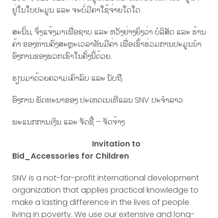
ຢູ່ໃນໃບປະມູນ ແລະ ຈະບໍ່ມີຄ່າໃຊ້ຈ່າຍໃດໃດ
ສະນັ້ນ, ຈຶ່ງແຈ້ງມາເພື່ອຊາບ ແລະ ຫວັງຢ່າງຍິ່ງວ່າ ບໍລິສັດ ແລະ ຮ້ານ
ຄ້າ ຂອງທ່ານຄົງສະຫຼະເວລາອັນມີຄ່າ ເພື່ອເຂົ້າຮ່ວມການປະມູນນໍາ
ອົງການຂອງພວກເຮົາໃນຄັ້ງນີ້ດ້ວຍ.
ຮຽນມາດ້ວຍຄວາມເຄົາລົບ ແລະ ນັບຖື.
ອົງການ ພັດທະນາຂອງ ປະເທດເນເທີແລນ SNV ປະຈໍາລາວ
ພະແນກການເງິນ ແລະ ຈັດຊື້ – ຈັດຈ້າງ
Invitation
to
Bid_
Accessories for Children
SNV is a not-for-profit international development
organization that applies practical knowledge to
make a lasting difference in the lives of people
living in poverty. We use our extensive and long-