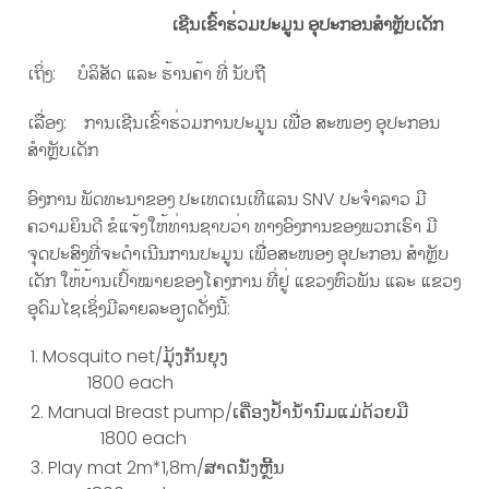
ເຊີນເຂົ້າຮ່ວມປະມູນ ອຸປະກອນສໍາຫຼັບເດັກ
ເຖິ່ງ: ບໍລິສັດ ແລະ ຮ້ານຄ້າ ທີ່ ນັບຖື
ເລື່ອງ: ການເຊີນເຂົ້າຮ່ວມການປະມູນ ເພື່ອ ສະໜອງ ອຸປະກອນ
ສໍາຫຼັບເດັກ
ອົງການ ພັດທະນາຂອງ ປະເທດເນເທີແລນ SNV ປະຈໍາລາວ ມີ
ຄວາມຍິນດີ ຂໍແຈ້ງໃຫ້ທ່ານຊາບວ່າ ທາງອົງການຂອງພວກເຮົາ ມີ
ຈຸດປະສົງທີ່ຈະດໍາເນີນການປະມູນ ເພື່ອສະໜອງ ອຸປະກອນ ສໍາຫຼັບ
ເດັກ ໃຫ້ບ້ານເປົ້າໝາຍຂອງໂຄງການ ທີ່ຢູ່ ແຂວງຫົວພັນ ແລະ ແຂວງ
ອຸດົມໄຊເຊິ່ງມີລາຍລະອຽດດັ່ງນີ້:
Mosquito net/ມຸ້ງກັນຍຸງ
1800 each
Manual Breast pump/ເຄື່ອງປໍ້ານໍ້ານົມແມ່ດ້ວຍມື
1800 each
Play mat 2m*1,8m/ສາດນັ່ງຫຼີ້ນ