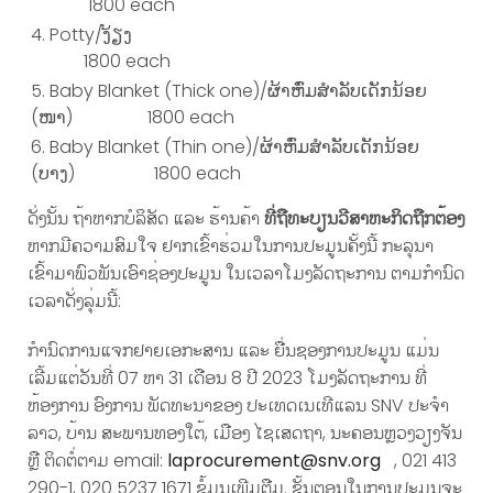
1800 each
Potty/ງ້ຽງ
1800 each
Baby Blanket (Thick one)/ຜ້າຫົ່ມສໍາລັບເດັກນ້ອຍ
(ໜາ) 1800 each
Baby Blanket (Thin one)/ຜ້າຫົ່ມສໍາລັບເດັກນ້ອຍ
(ບາງ) 1800 each
ດັ່ງນັ້ນ ຖ້າຫາກບໍລິສັດ ແລະ ຮ້ານຄ້າ
ທີ່ຖືທະບຽນວີສາຫະກິດຖືກຕ້ອງ
ຫາກມີຄວາມສົມໃຈ ຢາກເຂົ້າຮ່ວມໃນການປະມູນຄັ້ງນີ້ ກະລຸນາ
ເຂົ້າມາພົວພັນເອົາຊ່ອງປະມູນ ໃນເວລາໂມງລັດຖະການ ຕາມກໍານົດ
ເວລາດັ່ງລຸ່ມນີ້:
ກໍານົດການແຈກຢາຍເອກະສານ ແລະ ຍື່ນຊອງການປະມູນ ແມ່ນ
ເລີ້ມແຕ່ວັນທີ່ 07 ຫາ 31 ເດືອນ 8 ປີ 2023 ໂມງລັດຖະການ ທີ່
ຫ້ອງການ ອົງການ ພັດທະນາຂອງ ປະເທດເນເທີແລນ SNV ປະຈໍາ
ລາວ, ບ້ານ ສະພານທອງໃຕ້, ເມືອງ ໄຊເສດຖາ, ນະຄອນຫຼວງວຽງຈັນ
ຫຼື ຕິດຕໍ່ຕາມ email:
laprocurement@snv.org
, 021 413
290-1, 020 5237 1671 ຂໍ້ມູນເພີມຕືມ. ຂັ້ນຕອນໃນການປະມູນຈະ