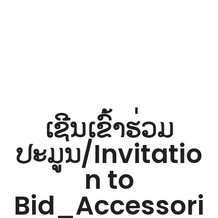
iNGO Network
ເຊີນເຂົ້າຮ່ວມ
ປະມູນ/Invitatio
n to
Bid_Accessori