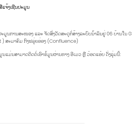
ສືແຈ້ງເຊີນປະມູນ
ງປະມູນການສະໜອງ ແລະ ຈັດສົ່ງວັດສະດຸກໍ່ສ້າງລະບົບນໍ້າລິນຢູ່ 06 ບ້ານໃນ 
t ) ສະມາຄົມ ກົງຟລຸ່ຍອ່ອງ (Confluence)
ນສາມາດຕິດຕໍ່ເອົາຂໍ້ມູນຜ່ານທາງ ອີເມວ ຫຼື ວ໋ອດແອ໋ບ ດັ່ງລຸ່ມນີ້: