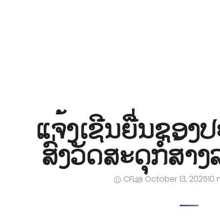
iNGO Network
ແຈ້ງເຊີນຍື່ນຊອງ
ສົ່ງວັດສະດຸກໍ່ສ້າງ
CFL
October 13, 2025
10