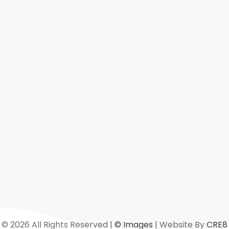
Links
20 5559 9006
ork@directoryofngos.org
rectoryofngos.org
© 2026 All Rights Reserved |
© Images
| Website By
CRE8