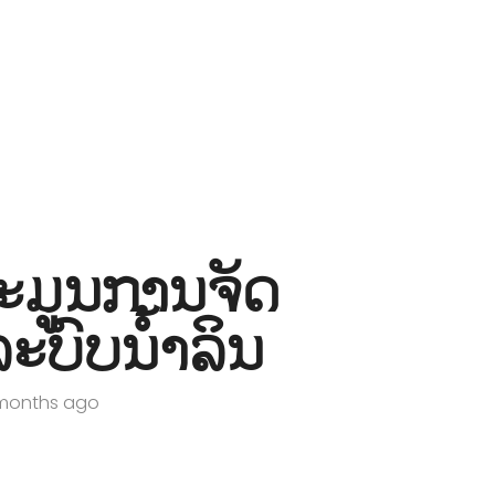
ປະມູນການຈັດ
ລະບົບນໍ້າລິນ
 months ago