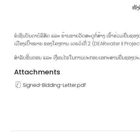
ໜັງ
ຂໍເຊີນບັນດາບໍລິສັດ ແລະ ຮ້ານຂາຍວັດສະດຸກໍ່ສ້າງ ເຂົ້າຮ່ວມຍື່ນຊອ
ເມືອງເປົ້າໝາຍ ຂອງໂຄງການ ເດຍວໍເຕີ່ 2 (DEARwater II Projec
ສໍາລັບຂັ້ນຕອນ ແລະ ເງື່ອນໄຂໃນການປະກອບເອກະສານຍື່ນຊອງປະມູນແມ່
Attachments
Signed-Bidding-Letter.pdf