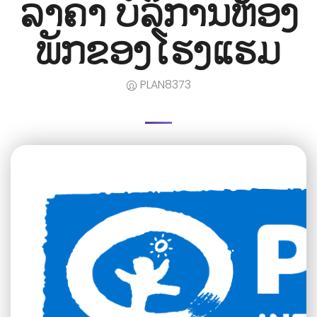
ລາຄາ ບໍລິການຫ້ອງ
ພັກຂອງໂຮງແຮມ
PLAN8373