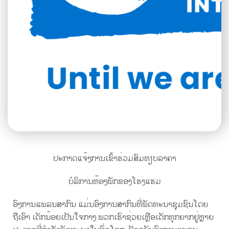
ປະກາດແຈ້ງການເຂົ້າຮ່ວມສົມທຽບລາຄາ
ບໍລິການຫ້ອງພັກຂອງໂຮງແຮມ
ອົງການແພລນສາກົນ ແມ່ນອົງການສາກົນທີ່ພັດທະນາຊຸມຊົນໂດຍ
ຖືເອົາ ເດັກນ້ອຍເປັນໃຈກາງ ພວກເຮົາຊ່ວຍເຫຼືອເດັກທຸກຍາກຢູ່ຫຼາຍ