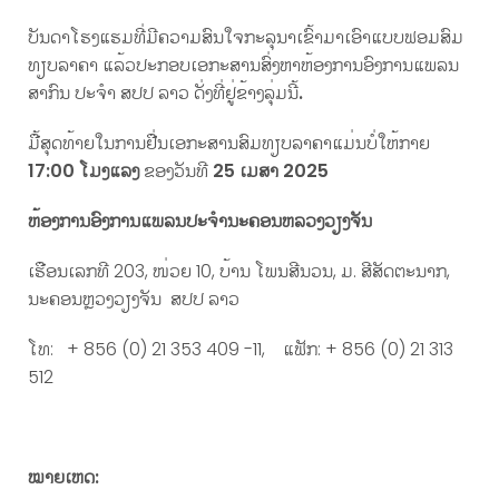
ບັນດາໂຮງແຮມທີ່ມີຄວາມສົນໃຈກະລຸນາເຂົ້າມາເອົາແບບຟອມສົມ
ທຽບລາຄາ ແລ້ວປະກອບເອກະສານສົ່ງຫາຫ້ອງການອົງການແພລນ
ສາກົນ ປະຈຳ ສປປ ລາວ ດັ່ງທີ່ຢູ່ຂ້າງລຸ່ມນີ້
.
ມື້ສຸດທ້າຍໃນການຢື່ນເອກະສານສົມທຽບລາຄາແມ່ນບໍ່ໃຫ້ກາຍ
17:00
ໂມງແລງ
ຂອງວັນທີ
25
ເມສາ
202
5
ຫ້ອງການອົງການແພລນປະຈໍານະຄອນຫລວງວຽງຈັນ
ເຮືອນເລກທີ 203, ໜ່ວຍ 10, ບ້ານ ໂພນສີນວນ, ມ. ສີສັດຕະນາກ,
ນະຄອນຫຼວງວຽງຈັນ ສປປ ລາວ
ໂທ: + 856 (0) 21 353 409 -11, ແຟັກ: + 856 (0) 21 313
512
ໝາຍເຫດ: