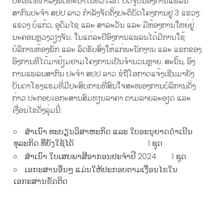
ປະເທດທີ່ກຳລັງພັດທະນາໃນທົ່ວໂລກ. ປັດຈຸບັນອົງການແພລນ
ສາກົນປະຈໍາ ສປປ ລາວ ກໍາລັງຈັດຕັ້ງປະຕິບັດໂຄງການຢູ່ 3 ແຂວງ:
ແຂວງ ບໍ່ແກ້ວ,​ ອຸດົມໄຊ ແລະ ສາລະວັນ ແລະ ມີຫ້ອງການໃຫຍ່ຢູ່
ນະຄອນຫຼວງວຽງຈັນ. ໃນແຕ່ລະປີອົງການແພລນໄດ້ມີການໃຊ້
ບໍລິການຫ້ອງພັກ ແລະ ລົດຮັບສົ່ງໃຫ້ແກ່ພະນັກງານ ແລະ ແຂກຂອງ
ອົງການທີ່ໄດ້ມາຢ້ຽມຢາມໂຄງການເປັນຈໍານວນຫຼາຍ. ສະນັ້ນ, ອົງ
ການແພລນສາກົນ ປະຈຳ ສປປ ລາວ ຂໍຖືໂອກາດແຈ້ງເຊີນມາຍັງ
ບັນດາໂຮງແຮມທີ່ມີປະສົບການທີ່ສົນໃຈສະໜອງການບໍລິການດັ່ງ
ກ່າວ ປະກອບເອກະສານສົມທຽບລາຄາ ຕາມລາຍລະອຽດ ແລະ
ເງື່ອນໄຂດັ່ງລຸ່ມນີ້:
ສຳເນົາ ທະບຽນວິສາຫະກິດ ແລະ ໃບອະນຸຍາດ​ດຳ​ເນີນ​
ທຸລະ​ກິດ ທີ່ຍັງໃຊ້ໄດ້​ 1 ຊຸດ
ສຳ​ເນົາ ໃບ​​ເສຍ​ພາສີ​ອາກອນປະຈໍາປີ 2024 1 ຊຸດ
ເອກະສານອື່ນໆ ແມ່ນໃຫ້ປະກອບຕາມເງື່ອນໄຂໃນ
ເອກະສານຂັດຕິດ