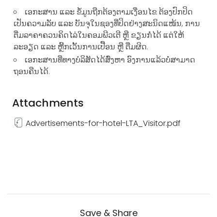
ເອກະສານ ແລະ ຂໍ້ມູນ​ຖືກ​ຕ້ອງຕາມເງື່ອນໄຂ ຕ້ອງປົກປິດ
ເປັນຄວາມລັບ ແລະ ບັນຈຸໃນຊອງທີ່ປິດຢ່າງສະນິດແໜ້ນ, ການ
ຕື່ມລາຄາຄວນຄິດໄລ່ໃນຄອມພີວເຕີ ຫຼື ຂຽນກໍ່ໄດ້ ແຕ່ໃຫ້
ລະອຽດ ແລະ ຫຼີ້ກເວັ້ນການເປື້ອນ ຫຼື ຕື່ມຜິດ.
ເອກະສານທີ່ທາງບໍລິສັດໄດ້ສົ່ງຫາ ອົງການແລ້ວບໍ່ສາມາດ
ຖອນຄືນໄດ້.
Attachments
Advertisements-for-hotel-LTA_Visitor.pdf
Save & Share