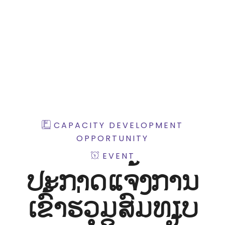
iNGO Network
CAPACITY DEVELOPMENT
OPPORTUNITY
EVENT
ປະກາດແຈ້ງການ
ເຂົ້າຮ່ວມສົມທຽບ