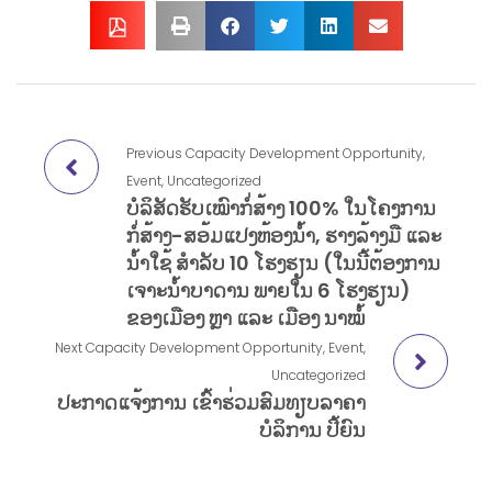
Previous
Capacity Development Opportunity
,
Event
,
Uncategorized
ບໍລິສັດຮັບເໝົາກໍ່ສ້າງ 100% ໃນໂຄງການ
ກໍ່ສ້າງ-ສອ້ມແປງຫ້ອງນໍ້າ, ຮາງລ້າງມື ແລະ
ນໍ້າໃຊ້ ສໍາລັບ 10 ໂຮງຮຽນ (ໃນນີ້ຕ້ອງການ
ເຈາະນໍ້າບາດານ ພາຍໃນ 6 ໂຮງຮຽນ)
ຂອງເມືອງ ຫຼາ ແລະ ເມືອງ ນາໝໍ້
Next
Capacity Development Opportunity
,
Event
,
Uncategorized
ປະກາດແຈ້ງການ ເຂົ້າຮ່ວມສົມທຽບລາຄາ
ບໍລິການ ປິ້ຍົນ